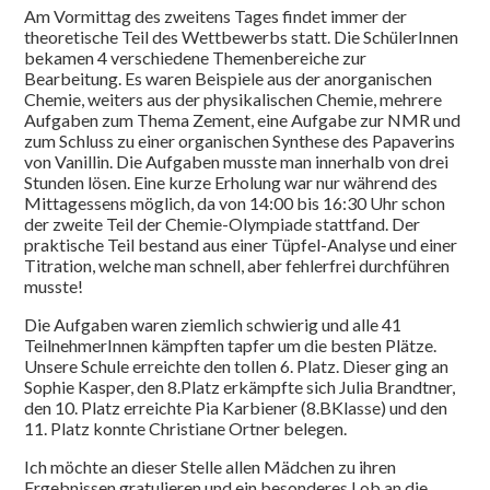
Am Vormittag des zweitens Tages findet immer der
theoretische Teil des Wettbewerbs statt. Die SchülerInnen
bekamen 4 verschiedene Themenbereiche zur
Bearbeitung. Es waren Beispiele aus der anorganischen
Chemie, weiters aus der physikalischen Chemie, mehrere
Aufgaben zum Thema Zement, eine Aufgabe zur NMR und
zum Schluss zu einer organischen Synthese des Papaverins
von Vanillin. Die Aufgaben musste man innerhalb von drei
Stunden lösen. Eine kurze Erholung war nur während des
Mittagessens möglich, da von 14:00 bis 16:30 Uhr schon
der zweite Teil der Chemie-Olympiade stattfand. Der
praktische Teil bestand aus einer Tüpfel-Analyse und einer
Titration, welche man schnell, aber fehlerfrei durchführen
musste!
Die Aufgaben waren ziemlich schwierig und alle 41
TeilnehmerInnen kämpften tapfer um die besten Plätze.
Unsere Schule erreichte den tollen 6. Platz. Dieser ging an
Sophie Kasper, den 8.Platz erkämpfte sich Julia Brandtner,
den 10. Platz erreichte Pia Karbiener (8.BKlasse) und den
11. Platz konnte Christiane Ortner belegen.
Ich möchte an dieser Stelle allen Mädchen zu ihren
Ergebnissen gratulieren und ein besonderes Lob an die