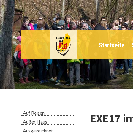
Navigation
überspringen
Startseite
Navigation
Auf Reisen
EXE17 im
überspringen
Außer Haus
Ausgezeichnet