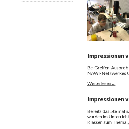
Impressionen v
Be-Greifen, Ausprobi
NAWI-Netzwerkes Ob
Impres
Weiterlesen …
von
der
Impressionen v
EXE15
Bereits das 5te mal 
wurden im Unterricht
Klassen zum Thema „