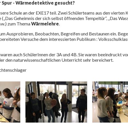
 Spur - Wärmedetektive gesucht?
ere Schule an der EXE17 teil. Zwei Schülerteams aus den vierten K
Das Geheimnis der sich selbst öffnenden Tempeltür“, „Das Wasser s
usw.) zum Thema
Wärmelehre
.
zum Ausprobieren, Beobachten, Begreifen und Bestaunen ein. Begei
rbereiteten Versuche dem interessierten Publikum : Volksschulkla
waren auch SchülerInnen der 3A und 4B. Sie waren beeindruckt vo
er den naturwissenschaftlichen Unterricht sehr bereichert.
chtenschlager