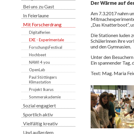
Der Wärme auf der
Bei uns zu Gast
Am 7.3.2017 nahm uns
In Feierlaune
Mitmachexperimente („
Mit Forscherdrang
„Das Knatterboot“, 
Digitalferien
Die Stationen luden 
EXE - Experimentale
SchülerInnen ihre vo
und den Gymnasien.
ForschungsFestival
Hochbeet
Unter den Besuchern 
Ein spannender Tag, d
NAWI 4 you
OpenLab
Text: Mag. Maria Fei
Paul Stöttingers
Klimastation
Projekt Ikarus
Sommerakademie
Sozial engagiert
Sportlich aktiv
Vielfältig kreativ
Und außerdem