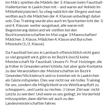
Im März spielten die Mädels der 3. Klassen beim Faustball-
Hallenturnier in Laakirchen mit – und waren auf Anhieb im
Mittelfeld platziert. So stieg natürlich der Ehrgeiz und nun
wollten auch die Mädchen der 4. Klassen unbedingt dabei
sein. Das Training wurde also auch im Sportunterricht der 3.
und 4. Klassen weiter ausgebaut, alle waren mit
Begeisterung dabei und wir stellten bei den
Bezirksmeisterschaften im Mai sogar 3 Mannschaften!
Mädchen 3. Klasse, Mädchen 4. Klasse und Burschen
Ministufe (1./2. Klasse).
Da Faustball bei uns in Lambach offensichtlich nicht ganz
so viel gespielt wird, gibt es im Bezirk (noch) keine
Meisterschaft für Faustball. Unsere Fr. Prof. Holzinger, die
ja früher in Gmunden unterrichtete, hat aber gute Kontakte
zu den Veranstaltern der Meisterschaften im Bezirk
Gmunden/Vöcklabruck und so konnten wir in Laakirchen
als Gäste mitspielen. Dies war nicht nur ein tolles Training
für uns, sondern die Möglichkeit erste Wettkampfluft zu
schnuppern…und Lunte zu riechen. :) Unser Ziel war: nicht
Letzte zu werden! Und wenn es uns gelingt, im Vorderfeld
mitzuspielen, dann dürfen wir auch zu den
Landesmeisterschaften fahren.